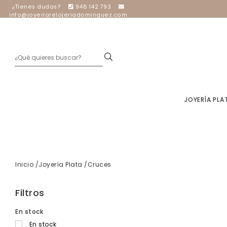
¿Tienes dudas?
948 142 793
info@joyeriarelojeriadominguez.com
JOYERÍA PL
Inicio
Joyería Plata
Cruces
Filtros
En stock
En stock