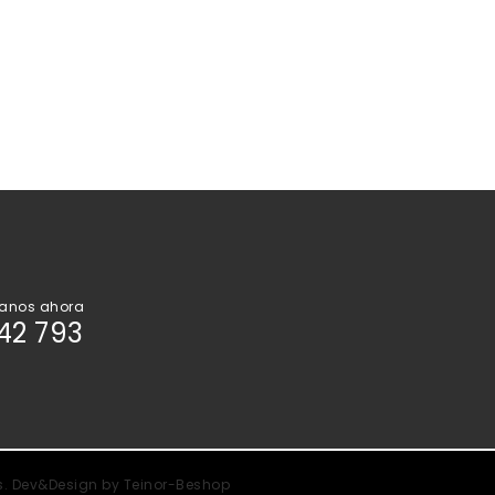
anos ahora
42 793
s. Dev&Design by
Teinor-Beshop