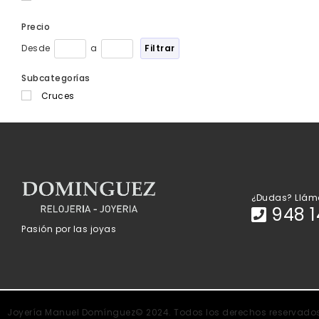
Precio
Desde
a
Filtrar
Subcategorías
Cruces
¿Dudas? Llám
948 1
Pasión por las joyas
Joyería Manuel Domínguez© 2024. Todos los derechos reservado